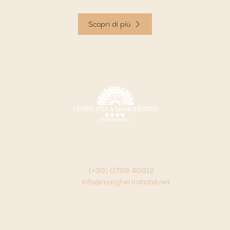
Scopri di più
Villa Margherita
Via Libertà 91 07020 - Golfo Aranci - (OT) - Italia
Tel.
(+39) 0789 46912
Email:
info@margheritahotel.net
P.iva P.Iva. 00122450901
Seguici su: