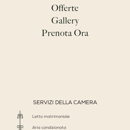
GOLFO ARANCI
Offerte
SPIAGGE
Gallery
Prenota Ora
DETTAGLI DELLA CAMERA
22 m²
Max 3 pax
SERVIZI DELLA CAMERA
Letto matrimoniale
Aria condizionata