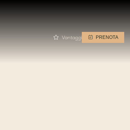
Vantaggi
PRENOTA
Miglior tariffa
disponibile
Prenotazione flessibile
zione artistica sarda,
con cancellazione
preferenze. Ventidue
gratuita
te sul mare offrono