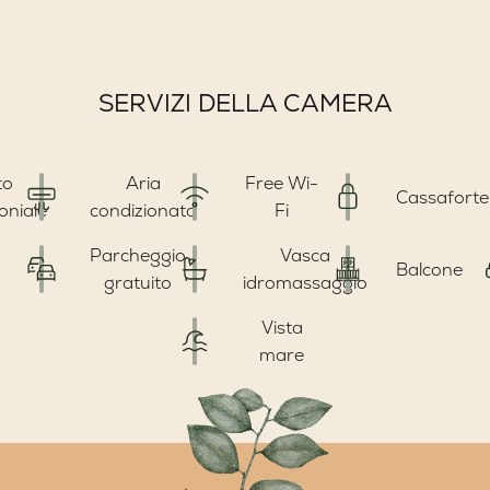
SERVIZI DELLA CAMERA
to
Aria
Free Wi-
Cassaforte
oniale
condizionata
Fi
Parcheggio
Vasca
Balcone
gratuito
idromassaggio
Vista
mare