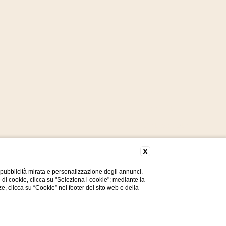
FAQ
Contatti
Dati Societari
Privacy Policy
X
Cookie Policy
 pubblicità mirata e personalizzazione degli annunci.
Accessibilità
e di cookie, clicca su "Seleziona i cookie"; mediante la
ze, clicca su “Cookie” nel footer del sito web e della