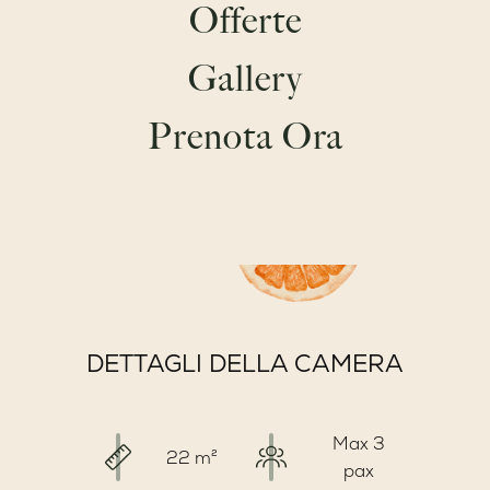
Offerte
SPIAGGE
Gallery
Prenota Ora
DETTAGLI DELLA CAMERA
Max 3
22 m²
pax