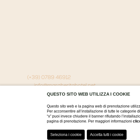
Villa Margherita
Via Libertà 91 07020 - Golfo Aranci - (OT) - Italia
Tel.
(+39) 0789 46912
Email:
info@margheritahotel.net
P.iva P.Iva. 00122450901
QUESTO SITO WEB UTILIZZA I COOKIE
Questo sito web e la pagina web di prenotazione utilizz
Per acconsentire all’installazione di tutte le categorie 
“x” puoi invece chiudere il banner rifiutando l’installazi
pagina di prenotazione. Per maggiori informazioni
clic