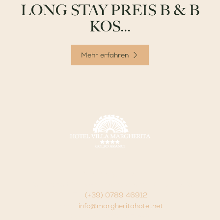
LONG STAY PREIS B & B
KOS...
Mehr erfahren
Villa Margherita
Via Libertà 91 07020 - Golfo Aranci - (OT) - Italia
Tel.
(+39) 0789 46912
Email:
info@margheritahotel.net
P.iva P.Iva. 00122450901