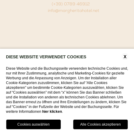
Tel.
(+39) 0789 46912
Email:
info@margheritahotel.net
P.iva P.Iva. 00122450901
Folgen Sie uns auf:
FAQ
X
Kontakte
DIESE WEBSITE VERWENDET COOKIES
Firmen Daten
Diese Website und die Buchungsseite verwenden technische Cookies und,
nur mit Ihrer Zustimmung, analytische und Marketing-Cookies für gezielte
Datenschutzerklärung
Werbung und die Anpassung von Anzeigen. Um der Installation aller
Cookie-Kategorien zuzustimmen, klicken Sie auf “Alle Cookies
Cookie Policy
akzeptieren” um bestimmte Cookie-Kategorien auszuwählen, klicken Sie
Accessibility
auf “Cookies auswählen” mit dem “x” können Sie das Banner schließen
und die Installation von anderen als technischen Cookies ablehnen. Um
das Banner erneut zu öffnen und Ihre Einstellungen zu ändern, klicken Sie
auf “Cookies” in der Fußzeile der Website und der Buchungsseite. Für
WEBSITE BY BLASTNESS
weitere Informationen
hier klicken
.
JETZT BUCHEN