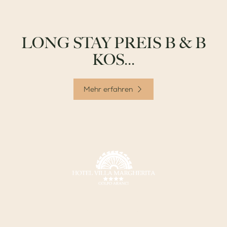
LONG STAY PREIS B & B
KOS...
Mehr erfahren
Villa Margherita
Via Libertà 91 07020 - Golfo Aranci - (OT) - Italia